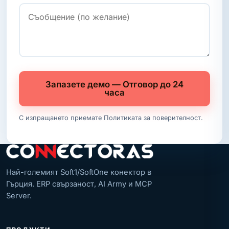
Запазете демо — Отговор до 24
часа
С изпращането приемате
Политиката за поверителност
.
Най-големият Soft1/SoftOne конектор в
Гърция. ERP свързаност, AI Army и MCP
Server.