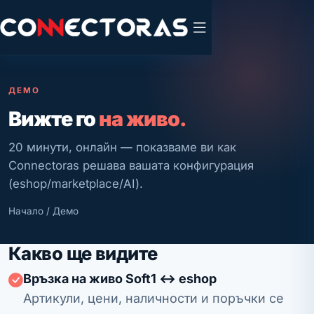
ДЕМО
Вижте го
на живо.
20 минути, онлайн — показваме ви как
Connectoras решава вашата конфигурация
(eshop/marketplace/AI).
Начало
/ Демо
Какво ще видите
Връзка на живо Soft1 ↔ eshop
Артикули, цени, наличности и поръчки се