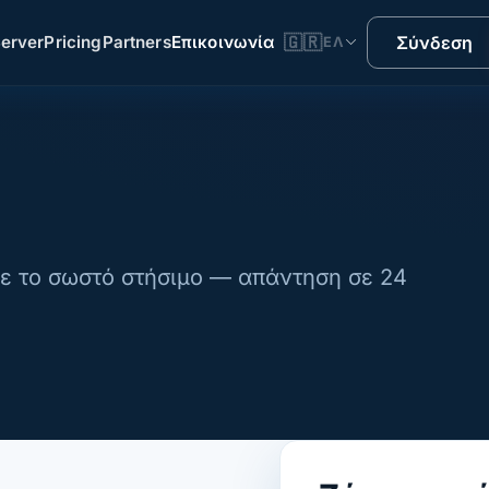
erver
Pricing
Partners
Επικοινωνία
🇬🇷
Σύνδεση
ΕΛ
με το σωστό στήσιμο — απάντηση σε 24