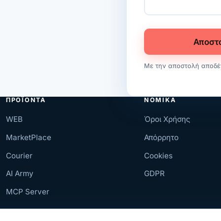
Αποστ
Με την αποστολή αποδέ
ΠΡΟΪΌΝΤΑ
ΝΟΜΙΚΆ
WEB
Όροι Χρήσης
MarketPlace
Απόρρητο
Courier
Cookies
AI Army
GDPR
MCP Server