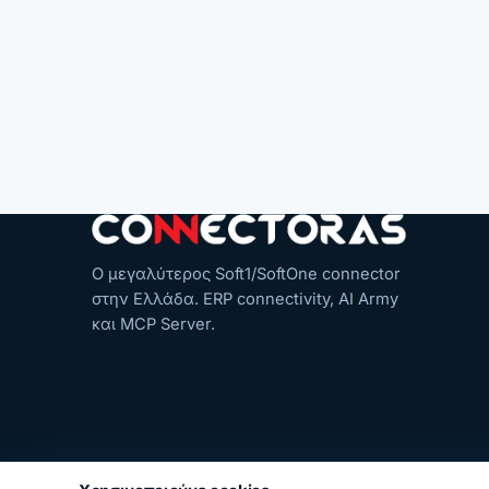
Ο μεγαλύτερος Soft1/SoftOne connector
στην Ελλάδα. ERP connectivity, AI Army
και MCP Server.