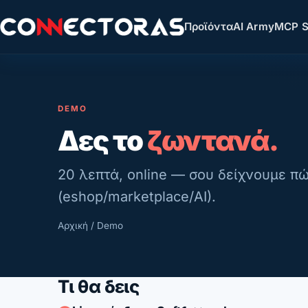
Προϊόντα
AI Army
MCP S
DEMO
Δες το
ζωντανά.
20 λεπτά, online — σου δείχνουμε πώ
(eshop/marketplace/AI).
Αρχική
/ Demo
Τι θα δεις