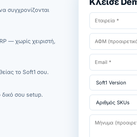
Κλείσε De
 να συγχρονίζονται
RP — χωρίς χειριστή,
είας το Soft1 σου.
 δικό σου setup.