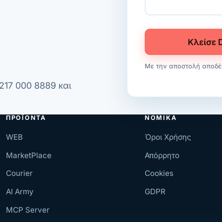
Κλείσε 
Με την αποστολή αποδέ
217 000 8889
και
ΠΡΟΪΌΝΤΑ
ΝΟΜΙΚΆ
WEB
Όροι Χρήσης
MarketPlace
Απόρρητο
Courier
Cookies
AI Army
GDPR
MCP Server