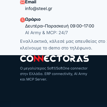
Email
info@steel.gr
Ωράριο
Δευτέρα–Παρασκευή 09:00–17:00
AI Army & MCP: 24/7
Εναλλακτικά, κάλεσέ μας απευθείας στο
κλείνουμε το demo στο τηλέφωνο.
Ο μεγαλύτερος Soft1/SoftOne connector
στην Ελλάδα. ERP connectivity, AI Army
και MCP Server.