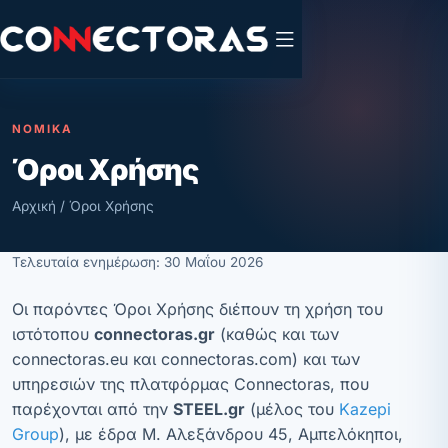
ΝΟΜΙΚΆ
Όροι Χρήσης
Αρχική
/
Όροι Χρήσης
Τελευταία ενημέρωση: 30 Μαΐου 2026
Οι παρόντες Όροι Χρήσης διέπουν τη χρήση του
ιστότοπου
connectoras.gr
(καθώς και των
connectoras.eu
και
connectoras.com
) και των
υπηρεσιών της πλατφόρμας Connectoras, που
παρέχονται από την
STEEL.gr
(μέλος του
Kazepi
Group
), με έδρα Μ. Αλεξάνδρου 45, Αμπελόκηποι,