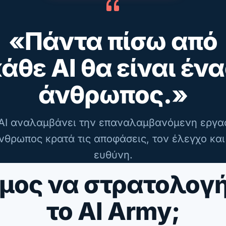
«Πάντα πίσω από
άθε AI θα είναι έν
άνθρωπος.»
AI αναλαμβάνει την επαναλαμβανόμενη εργα
νθρωπος κρατά τις αποφάσεις, τον έλεγχο και
ευθύνη.
μος να στρατολογ
το AI Army;