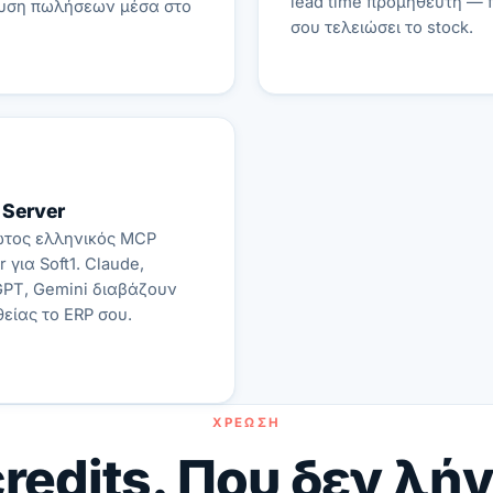
lead time προμηθευτή — 
υση πωλήσεων μέσα στο
σου τελειώσει το stock.
Server
ώτος ελληνικός MCP
r για Soft1. Claude,
PT, Gemini διαβάζουν
είας το ERP σου.
ΧΡΈΩΣΗ
redits. Που δεν λή