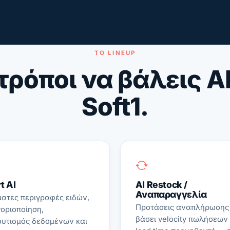
ΤΟ LINEUP
τρόποι να βάλεις A
Soft1.
t AI
AI Restock /
Αναπαραγγελία
ατες περιγραφές ειδών,
Προτάσεις αναπλήρωσης
οριοποίηση,
βάσει velocity πωλήσεων 
υτισμός δεδομένων και