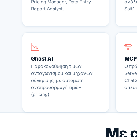
Pricing Manager, Data Entry,
ανάλ
Report Analyst.
Soft1.
Ghost AI
MCP 
Παρακολούθηση τιμών
Ο πρ
ανταγωνισμού και μηχανών
Serve
σύγκρισης, με αυτόματη
ChatG
αναπροσαρμογή τιμών
απευθ
(pricing).
Με c