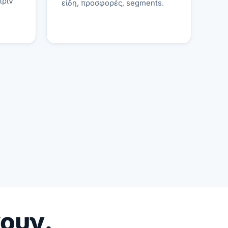
πριν
είδη, προσφορές, segments.
γουν.