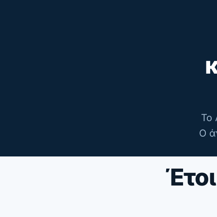
κ
Το 
Ο ά
Έτοι