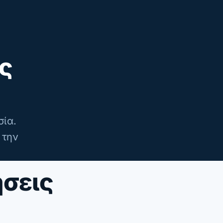
ας
σία.
 την
ήσεις