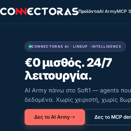
Προϊόντα
AI Army
MCP S
CONNECTORAS AI · LINEUP · INTELLIGENCE
€0 μισθός.
24/7
λειτουργία.
AI Army πάνω στο Soft1 — agents πο
δεδομένα. Χωρίς χειριστή, χωρίς 8ωρ
Δες το AI Army
Δες το MCP de