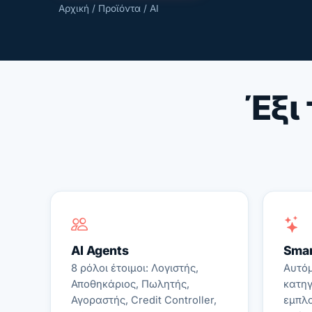
Αρχική
/
Προϊόντα
/ AI
Έξι 
AI Agents
Smar
8 ρόλοι έτοιμοι: Λογιστής,
Αυτόμ
Αποθηκάριος, Πωλητής,
κατηγ
Αγοραστής, Credit Controller,
εμπλο