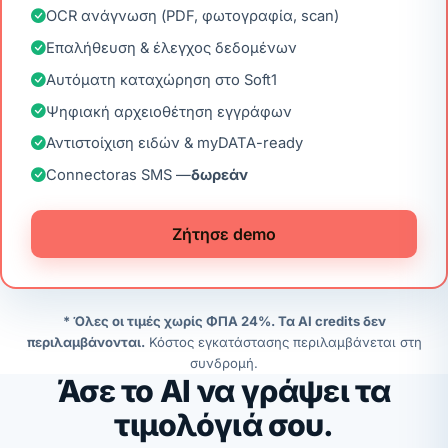
OCR ανάγνωση (PDF, φωτογραφία, scan)
Επαλήθευση & έλεγχος δεδομένων
Αυτόματη καταχώρηση στο Soft1
Ψηφιακή αρχειοθέτηση εγγράφων
Αντιστοίχιση ειδών & myDATA-ready
Connectoras SMS —
δωρεάν
Ζήτησε demo
* Όλες οι τιμές χωρίς ΦΠΑ 24%. Τα AI credits δεν
περιλαμβάνονται.
Κόστος εγκατάστασης περιλαμβάνεται στη
συνδρομή.
Άσε το AI να γράψει τα
τιμολόγιά σου.