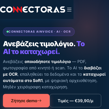
CONNECTORAS AINVOICE · AI · OCR
Ανεβάζεις τιμολόγιο.
Το
AI το καταχωρεί.
Ανεβάζεις
οποιοδήποτε τιμολόγιο
— PDF,
φωτογραφία από κινητό ή scan. Το AI το
διαβάζει
με OCR
, επαληθεύει τα δεδομένα και το
καταχωρεί
αυτόματα στο Soft1
, με ψηφιακή αρχειοθέτηση.
Μηδέν χειρόγραφη καταχώρηση.
Ζήτησε demo
Τιμές — €39,90/μ