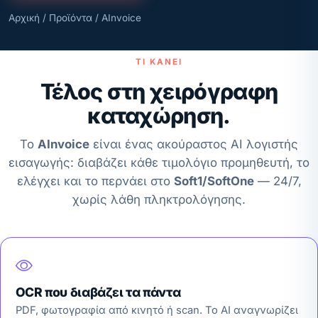
Αρχική
/
Προϊόντα
/ AInvoice
ΤΙ ΚΆΝΕΙ
Τέλος στη χειρόγραφη
καταχώρηση.
Το
AInvoice
είναι ένας ακούραστος AI λογιστής
εισαγωγής: διαβάζει κάθε τιμολόγιο προμηθευτή, το
ελέγχει και το περνάει στο
Soft1/SoftOne
— 24/7,
χωρίς λάθη πληκτρολόγησης.
OCR που διαβάζει τα πάντα
PDF, φωτογραφία από κινητό ή scan. Το AI αναγνωρίζει