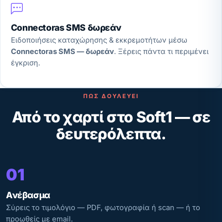
Connectoras SMS δωρεάν
Ειδοποιήσεις καταχώρησης & εκκρεμοτήτων μέσω
Connectoras SMS — δωρεάν
. Ξέρεις πάντα τι περιμένει
έγκριση.
ΠΏΣ ΔΟΥΛΕΎΕΙ
Από το χαρτί στο Soft1 — σε
δευτερόλεπτα.
01
Ανέβασμα
Σύρεις το τιμολόγιο — PDF, φωτογραφία ή scan — ή το
προωθείς με email.