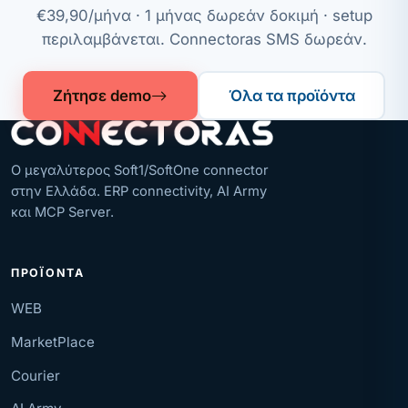
€39,90/μήνα · 1 μήνας δωρεάν δοκιμή · setup
περιλαμβάνεται. Connectoras SMS δωρεάν.
Ζήτησε demo
Όλα τα προϊόντα
Ο μεγαλύτερος Soft1/SoftOne connector
στην Ελλάδα. ERP connectivity, AI Army
και MCP Server.
ΠΡΟΪΌΝΤΑ
WEB
MarketPlace
Courier