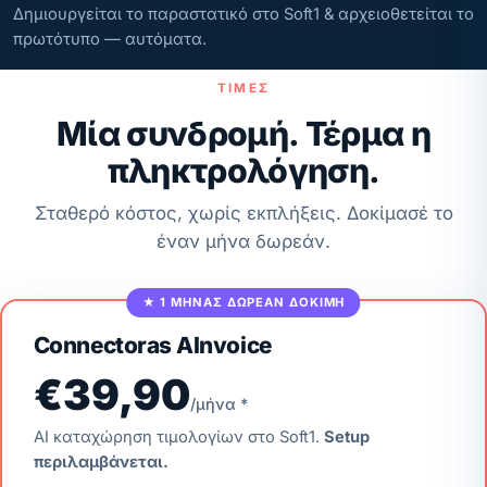
Δημιουργείται το παραστατικό στο Soft1 & αρχειοθετείται το
πρωτότυπο — αυτόματα.
ΤΙΜΈΣ
Μία συνδρομή. Τέρμα η
πληκτρολόγηση.
Σταθερό κόστος, χωρίς εκπλήξεις. Δοκίμασέ το
έναν μήνα δωρεάν.
★ 1 ΜΉΝΑΣ ΔΩΡΕΆΝ ΔΟΚΙΜΉ
Connectoras AInvoice
€39,90
/μήνα *
AI καταχώρηση τιμολογίων στο Soft1.
Setup
περιλαμβάνεται.