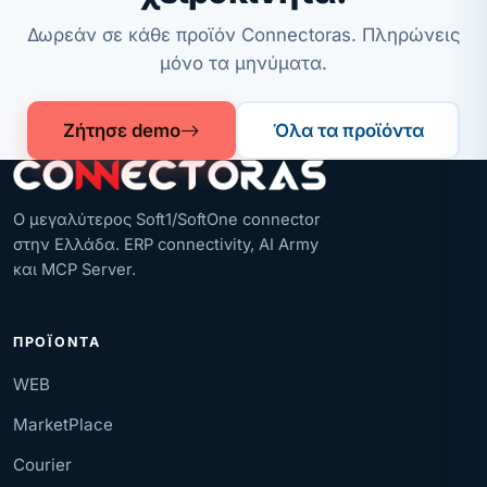
Δωρεάν σε κάθε προϊόν Connectoras. Πληρώνεις
μόνο τα μηνύματα.
Ζήτησε demo
Όλα τα προϊόντα
Ο μεγαλύτερος Soft1/SoftOne connector
στην Ελλάδα. ERP connectivity, AI Army
και MCP Server.
ΠΡΟΪΌΝΤΑ
WEB
MarketPlace
Courier