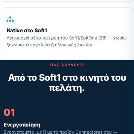
Native στο Soft1
Λειτουργεί μέσα στη ροή του Soft1/SoftOne ERP — χωρίς
ξεχωριστά εργαλεία ή εξαγωγές λιστών.
ΠΏΣ ΔΟΥΛΕΎΕΙ
Από το Soft1 στο κινητό του
πελάτη.
01
Ενεργοποίηση
Ενεργοποιείται μαζί με το προϊόν Connectoras σου —