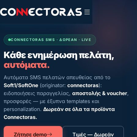
CONNECTORAS SMS · ΔΩΡΕΆΝ · LIVE
Κάθε ενημέρωση πελάτη,
αυτόματα.
Αυτόματα SMS πελατών απευθείας από το
Soft1/SoftOne
(originator:
connectoras
):
ειδοποιήσεις παραγγελίας,
αποστολής & voucher
,
προσφορές — με έξυπνα templates και
personalization.
Δωρεάν σε όλα τα προϊόντα
Connectoras.
Ζήτησε demo
Τιμές — Δωρεάν