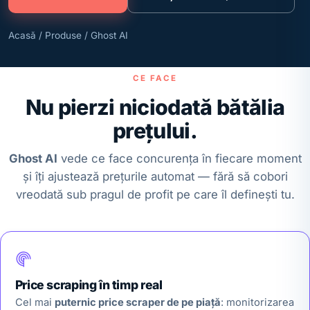
Acasă
/
Produse
/ Ghost AI
CE FACE
Nu pierzi niciodată bătălia
prețului.
Ghost AI
vede ce face concurența în fiecare moment
și îți ajustează prețurile automat — fără să cobori
vreodată sub pragul de profit pe care îl definești tu.
Price scraping în timp real
Cel mai
puternic price scraper de pe piață
: monitorizarea