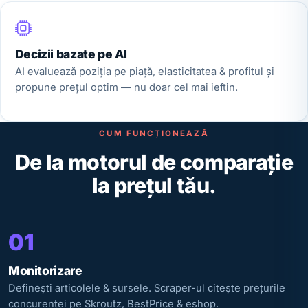
Decizii bazate pe AI
AI evaluează poziția pe piață, elasticitatea & profitul și
propune prețul optim — nu doar cel mai ieftin.
CUM FUNCȚIONEAZĂ
De la motorul de comparație
la prețul tău.
01
Monitorizare
Definești articolele & sursele. Scraper-ul citește prețurile
concurenței pe Skroutz, BestPrice & eshop.