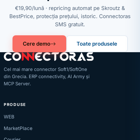
€19,90/lună · repricing automat pe Skroutz &
BestPrice, protecția prețului, istoric. Connectoras
SMS gratuit.
Cere demo
Toate produsele
Cel mai mare connector Soft1/SoftOne
din Grecia. ERP connectivity, AI Army și
MCP Server.
PRODUSE
WEB
MarketPlace
Courier