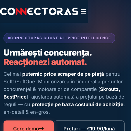
CONNECTORAS GHOST AI · PRICE INTELLIGENCE
Urmărești concurența.
Reacționezi automat.
Cel mai
puternic price scraper de pe piață
pentru
Soft1/SoftOne. Monitorizarea în timp real a prețurilor
concurenței & motoarelor de comparație (
Skroutz,
BestPrice
), ajustarea automată a prețului pe bază de
reguli — cu
protecție pe baza costului de achiziție
,
en-detail & en-gros.
Cere demo
Prețuri — €19,90/lună