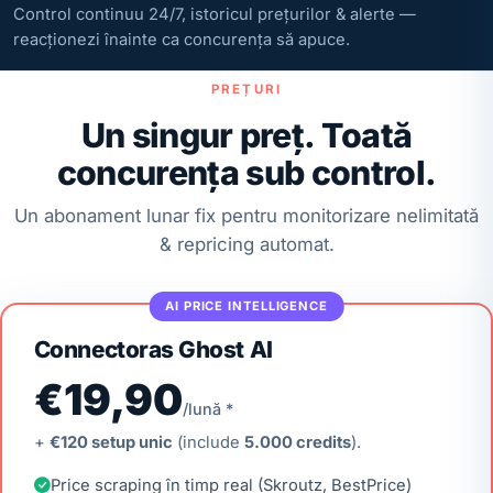
Control continuu 24/7, istoricul prețurilor & alerte —
reacționezi înainte ca concurența să apuce.
PREȚURI
Un singur preț. Toată
concurența sub control.
Un abonament lunar fix pentru monitorizare nelimitată
& repricing automat.
AI PRICE INTELLIGENCE
Connectoras Ghost AI
€19,90
/lună *
+
€120 setup unic
(include
5.000 credits
).
Price scraping în timp real (Skroutz, BestPrice)